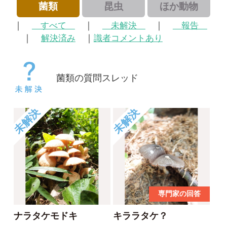
菌類の質問スレッド
未解決
未解決
専門家の回答
ナラタケモドキ
キララタケ？
水牛
水牛
2018/08/25
2018/08/25
0
3
3
未解決
未解決