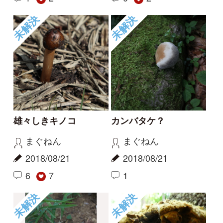
まぐねん
まぐねん
2018/08/21
2018/08/21
6
7
1
未解決
未解決
専門家の回答
専門家の回答
黄色がくすんでいる…
大型キノコの名前は？
にしどこ
Coochan
2018/08/17
2018/07/27
1
2
1
2
未解決
未解決