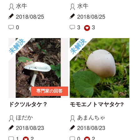
専門家の回答
ドクツルタケ？
モモエノトマヤタケ?
ほだか
あまんちゃ
2018/08/23
2018/08/23
1
2
0
2
未解決
未解決
雄々しきキノコ
カンバタケ？