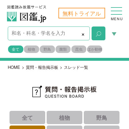
無料トライアル
MENU
×
全て
植物
野鳥
菌類
昆虫
ほか動物
HOME
>
質問・報告掲示板
>
スレッド一覧
全て
植物
野鳥
菌類
昆虫
ほか動物
｜
｜
｜
すべて
未解決
報告
｜
｜
解決済み
識者コメントあり