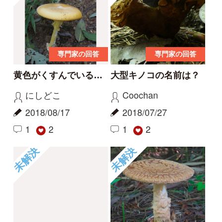
専門家の回答
専門家の回答
テングタケに似ている
シロウロコツルタケの
のですが
様なテングタケ
Coochan
きのこびと
2018/07/27
2018/07/19
1
1
2
5
未解決
未解決