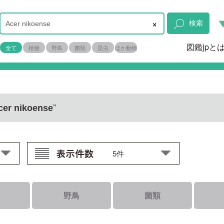
×
検索
図鑑jpと
全て
植物
野鳥
菌類
昆虫
ほか動物
”
cer nikoense
野鳥
菌類