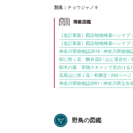
チョウジャノキ
別名：
［改訂新版］図説植物検索ハンドブック【
［改訂新版］図説植物検索ハンドブック【
神奈川県植物誌2018 / 神奈川県植物誌
樹に咲く花 離弁花2 / 山と溪谷社 / 
樹木の葉 実物スキャンで見分ける1100
高尾山に咲く花 / 有隣堂 / 242ページ
神奈川県植物誌2001 / 神奈川県立生
野鳥の図鑑