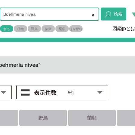
×
検索
図鑑jpと
全て
植物
野鳥
菌類
昆虫
ほか動物
”
oehmeria nivea
野鳥
菌類