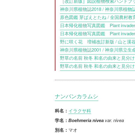
［改訂新版］図説植物検索ハンドブック【
神奈川県植物誌2018 / 神奈川県植物誌
原色図鑑 芽ばえとたね / 全国農村教育
日本帰化植物写真図鑑 Plant invade
日本帰化植物写真図鑑 Plant invade
野に咲く花 増補改訂新版 / 山と溪谷社
神奈川県植物誌2001 / 神奈川県立生
野草の名前 秋冬 和名の由来と見分け方 
野草の名前 秋冬 和名の由来と見分け方 
ナンバンカラムシ
イラクサ科
科名：
var. nivea
学名：
Boehmeria nivea
マオ
別名：