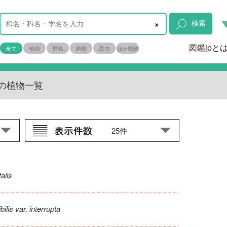
×
検索
図鑑jpと
全て
植物
野鳥
菌類
昆虫
ほか動物
の植物一覧
alis
ilis var. interrupta