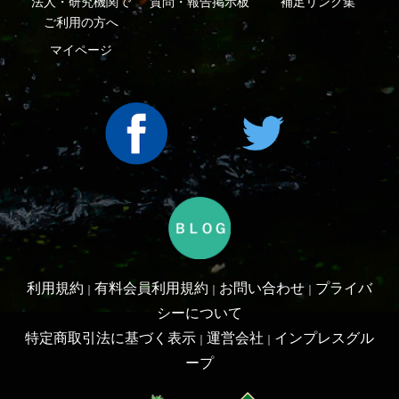
利用規約
有料会員利用規約
お問い合わせ
プライバ
｜
｜
｜
シーについて
特定商取引法に基づく表示
運営会社
インプレスグル
｜
｜
ープ
Copyright ©2016 Yama-kei Publishers co.,Ltd.
An impress Group Company. All rights reserved.