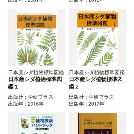
日本産シダ植物標準図鑑
日本産シダ植物標準図鑑
日本産シダ植物標準図
日本産シダ植物標準図
鑑１
鑑２
出版社 : 学研プラス
出版社 : 学研プラス
出版年 : 2016年
出版年 : 2017年
［改訂新版］図説植物
桑原義晴 日本イネ科植
検索ハンドブック【埼
物図譜
玉2998種類】
出版社 : 全国農村教育協
会
出版社 : さきたま出版会
出版年 : 2008年
出版年 : 2020年