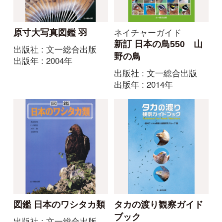
ネイチャーガイド
♪鳥くんの比べて識別野
日本の鳥550 水辺の鳥
鳥図鑑670 第3版
増補改訂版
出版社 : 文一総合出版
出版年 : 2020年
出版社 : 文一総合出版
出版年 : 2009年
原色日本野鳥生態図鑑
ワシタカ・ハヤブサ識
原色日本野鳥生態図鑑
別図鑑
―水鳥編
出版社 : 平凡社