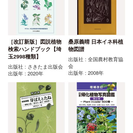
日本帰化植物写真図鑑
原色図鑑 芽ばえとたね
増補改訂 日本帰化植
出版社 : 全国農村教育協
物写真図鑑 第2巻
会
―Plant invader 500種
出版年 : 2005年
―
出版社 : 全国農村教育協
会
出版年 : 2010年