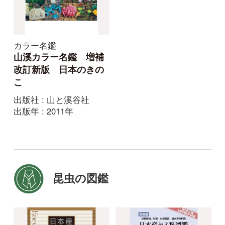
会
会
出版年 : 1983年
出版年 : 1980年
自然しらべ2018 身近
日本産トンボ目幼虫検
なアリしらべマニュア
索図説
ル【サンプルページか
出版社 : 北海道大学出版
ら全て無料】
会
出版年 : 1996年
出版社 : 日本自然保護協
会
出版年 : 2018年