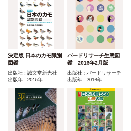
新訂 日本の鳥550 山
出版社 : 文一総合出版
野の鳥
出版年 : 2004年
出版社 : 文一総合出版
出版年 : 2014年
図鑑 日本のワシタカ類
タカの渡り観察ガイド
ブック
出版社 : 文一総合出版
出版年 : 1995年
出版社 : 文一総合出版
出版年 : 2003年