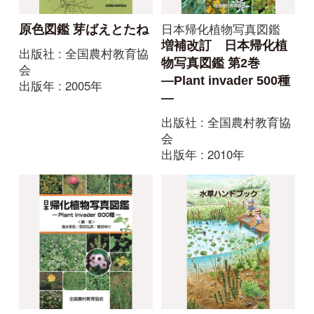
日本帰化植物写真図鑑
水草ハンドブック
日本帰化植物写真図
出版社 : 新潟大学教育学
鑑 Plant invader
部
600種
出版年 : 2018年
出版社 : 全国農村教育協
会
出版年 : 2001年
すべてみる
野鳥の図鑑