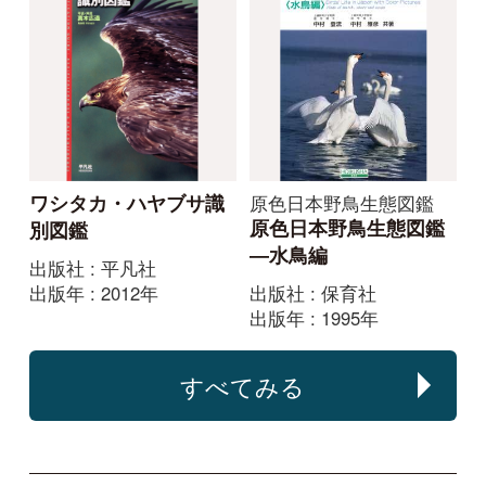
原色日本新菌類図鑑
出版社 : 誠文堂新光社
（Ⅰ）
出版年 : 2014年
出版社 : 保育社
出版年 : 1987年
原色日本新菌類図鑑
新装版山溪フィールド
（Ⅱ）
ブックス きのこ
出版社 : 保育社
出版社 : 山と溪谷社
出版年 : 1989年
出版年 : 2006年