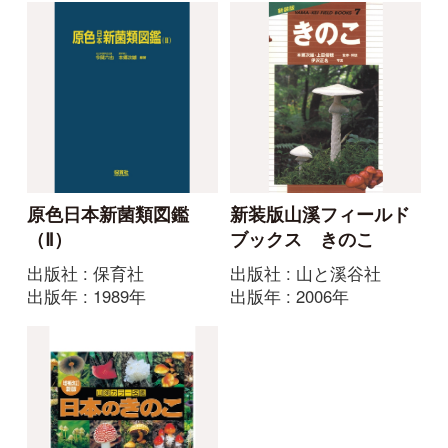
日本産アリ類図鑑
改訂版 日本産セミ科図
鑑
出版社 : 朝倉書店
出版年 : 2014年
出版社 : 誠文堂新光社
出版年 : 2015年
原色シリーズ
原色シリーズ
日本原色アブラムシ図
日本原色カイガラムシ
鑑
図鑑
出版社 : 全国農村教育協
出版社 : 全国農村教育協