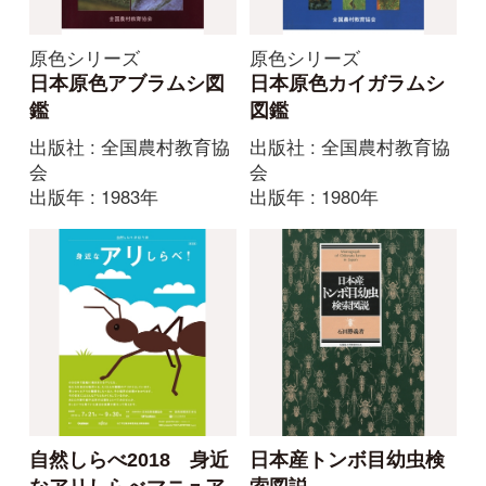
山溪ハンディ図鑑
岐阜県の魚類
増補改訂 日本のカ
出版社 : 岐阜新聞社
メ・トカゲ・ヘビ
出版年 : 2017年
出版社 : 山と溪谷社
出版年 : 2019年
山溪ハンディ図鑑
山溪ハンディ図鑑
日本の淡水魚
日本のカエル＋サンシ
ョウウオ類 増補改訂
出版社 : 山と溪谷社