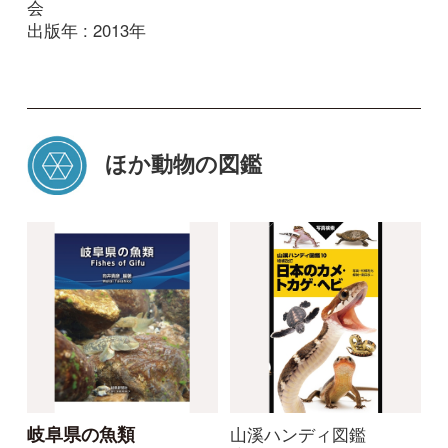
利用規約
有料会員利用規約
お問い合わせ
プライバ
｜
｜
｜
シーについて
特定商取引法に基づく表示
運営会社
インプレスグル
｜
｜
ープ
Copyright ©2016 Yama-kei Publishers co.,Ltd.
An impress Group Company. All rights reserved.