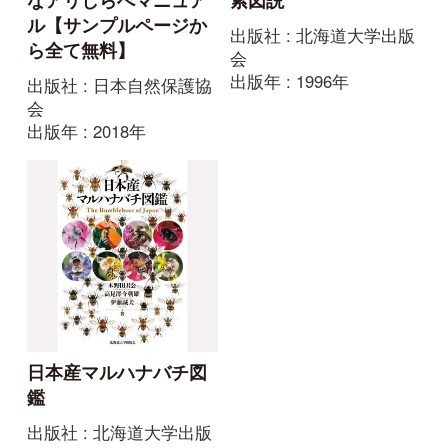
出版年 : 2015年
出版社 : 山と溪谷社
出版年 : 2015年
初めての方へ
コース一覧
使い方ガイド
新規会員登録
掲載図鑑一覧
よくある質問
法人・研究機関で
質問・報告掲示板
補足リンク集
ご利用の方へ
マイページ