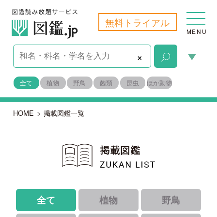
無料トライアル
MENU
×
全て
植物
野鳥
菌類
昆虫
ほか動物
HOME
>
掲載図鑑一覧
全て
植物
野鳥
菌類
昆虫
ほか動物