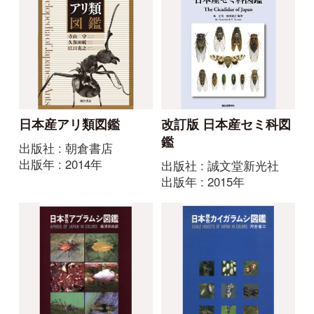
日本産マルハナバチ図
鑑
出版社 : 北海道大学出版
会
出版年 : 2013年
ほか動物の図鑑