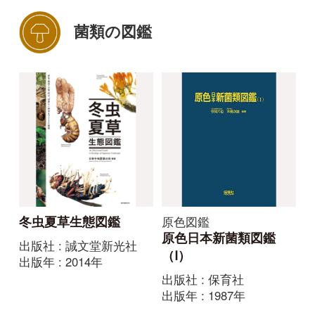
カラー名鑑
山溪カラー名鑑 増補
改訂新版 日本のきの
こ
出版社 : 山と溪谷社
出版年 : 2011年
昆虫の図鑑