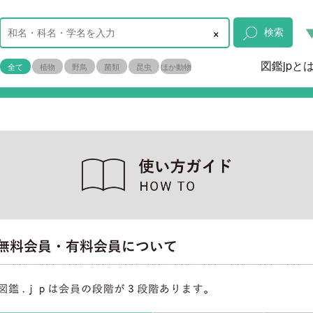
×
検索
図鑑jpと
全て
植物
野鳥
菌類
昆虫
ほか動物