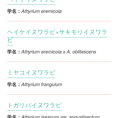
Athyrium iseanum var. angustisectum x A.
学名：
masamunei
トガリバハツキイヌワラビ
Athyrium iseanum var. angustisectum x A.
学名：
otophorum
クスイヌワラビ
Athyrium iseanum var. angustisectum x A.
学名：
tashiroi
1
2
3
4
5
...
>>