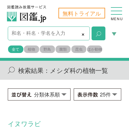
無料トライアル
MENU
×
全て
植物
野鳥
菌類
昆虫
ほか動物
検索結果：
メシダ科の植物一覧
イヌワラビ
Anisocampium niponicum
学名：