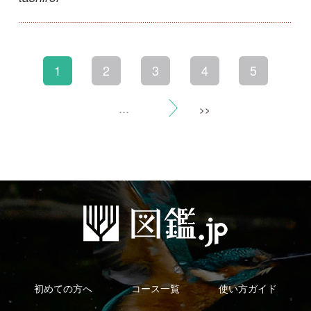
利用規約
有料会員利用規約
お問い合わせ
プライバ
｜
｜
｜
シーについて
特定商取引法に基づく表示
運営会社
インプレスグル
｜
｜
ープ
Copyright ©2016 Yama-kei Publishers co.,Ltd.
An impress Group Company. All rights reserved.