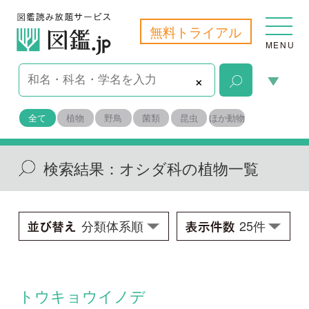
無料トライアル
MENU
×
全て
植物
野鳥
菌類
昆虫
ほか動物
検索結果：
オシダ科の植物一覧
トウキョウイノデ
Polystichum x tokyoense
学名：