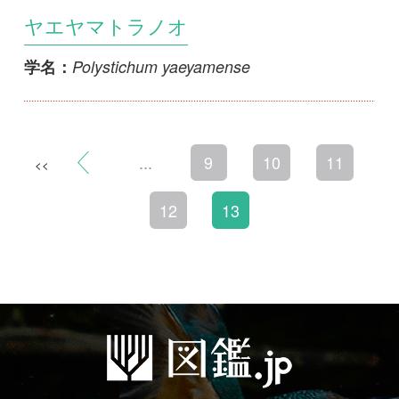
...
9
10
11
<<
12
13
初めての方へ
コース一覧
使い方ガイド
新規会員登録
掲載図鑑一覧
よくある質問
法人・研究機関で
質問・報告掲示板
補足リンク集
ご利用の方へ
マイページ