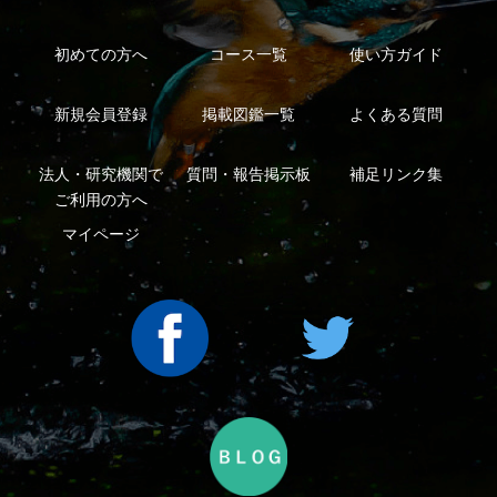
利用規約
有料会員利用規約
お問い合わせ
プライバ
｜
｜
｜
シーについて
特定商取引法に基づく表示
運営会社
インプレスグル
｜
｜
ープ
Copyright ©2016 Yama-kei Publishers co.,Ltd.
An impress Group Company. All rights reserved.