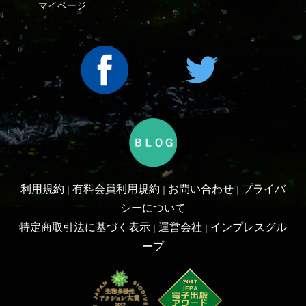
利用規約
有料会員利用規約
お問い合わせ
プライバ
｜
｜
｜
シーについて
特定商取引法に基づく表示
運営会社
インプレスグル
｜
｜
ープ
Copyright ©2016 Yama-kei Publishers co.,Ltd.
An impress Group Company. All rights reserved.