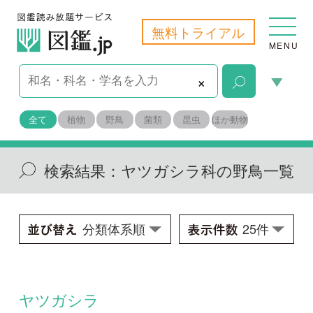
無料トライアル
MENU
×
全て
植物
野鳥
菌類
昆虫
ほか動物
検索結果：
ヤツガシラ科の野鳥一覧
ヤツガシラ
Upupa epops saturata
学名：