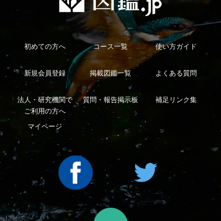
法人・研究機関で
質問・報告掲示板
補足リンク集
ご利用の方へ
マイページ
利用規約
有料会員利用規約
お問い合わせ
プライバ
｜
｜
｜
シーについて
特定商取引法に基づく表示
運営会社
インプレスグル
｜
｜
ープ