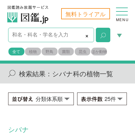
無料トライアル
MENU
×
全て
植物
野鳥
菌類
昆虫
ほか動物
検索結果：
シバナ科の植物一覧
シバナ
Triglochin asiatica
学名：