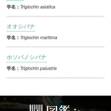
オオシバナ
Triglochin maritima
学名：
ホソバノシバナ
Triglochin palustris
学名：
初めての方へ
コース一覧
使い方ガイド
新規会員登録
掲載図鑑一覧
よくある質問