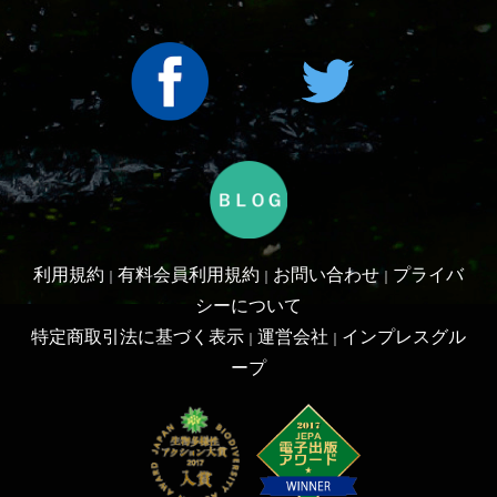
Copyright ©2016 Yama-kei Publishers co.,Ltd.
An impress Group Company. All rights reserved.