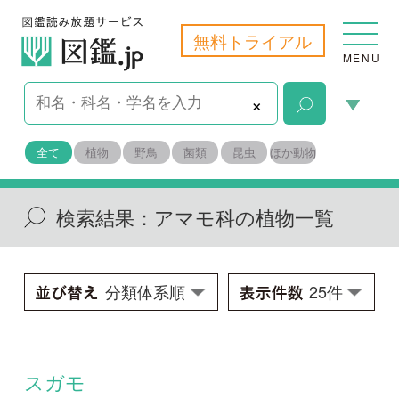
無料トライアル
MENU
×
全て
植物
野鳥
菌類
昆虫
ほか動物
検索結果：
アマモ科の植物一覧
スガモ
Phyllospadix iwatensis
学名：