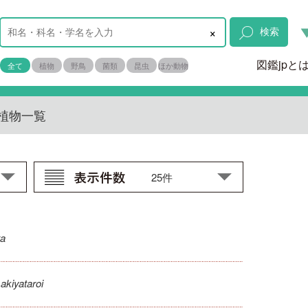
×
検索
図鑑jpと
全て
植物
野鳥
菌類
昆虫
ほか動物
植物一覧
ta
akiyataroi