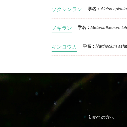
ソクシンラン
Aletris spicata
学名：
ノギラン
Metanarthecium lute
学名：
キンコウカ
Narthecium asia
学名：
初めての方へ