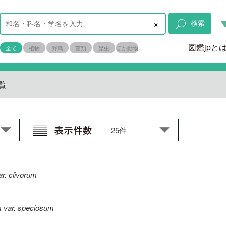
×
検索
図鑑jpと
全て
植物
野鳥
菌類
昆虫
ほか動物
覧
r. clivorum
m var. speciosum