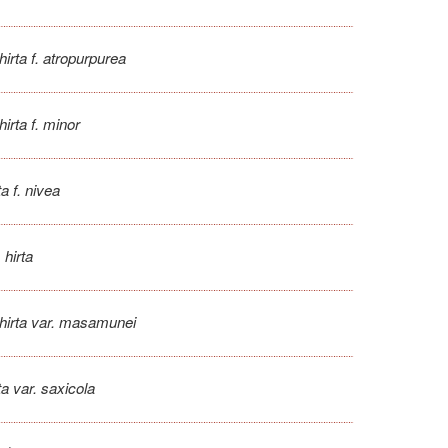
 hirta f. atropurpurea
 hirta f. minor
ta f. nivea
 hirta
s hirta var. masamunei
rta var. saxicola