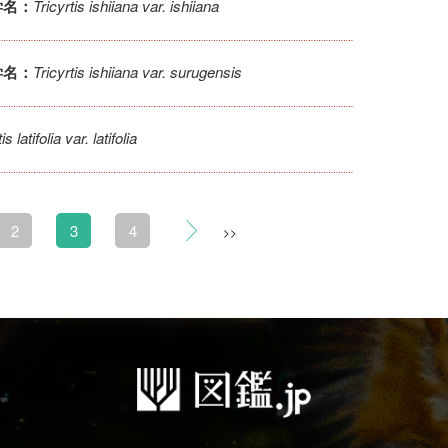
Tricyrtis ishiiana var. ishiiana
学名：
Tricyrtis ishiiana var. surugensis
学名：
is latifolia var. latifolia
2
3
4
>>