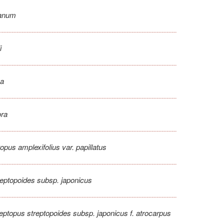
sanum
i
na
ora
opus amplexifolius var. papillatus
reptopoides subsp. japonicus
eptopus streptopoides subsp. japonicus f. atrocarpus