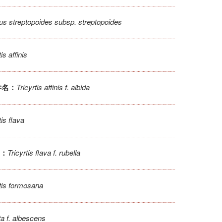
us streptopoides subsp. streptopoides
is affinis
Tricyrtis affinis f. albida
学名：
tis flava
Tricyrtis flava f. rubella
：
rtis formosana
rta f. albescens