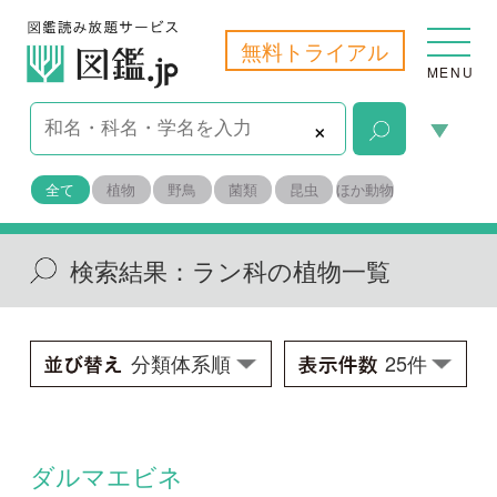
無料トライアル
MENU
×
全て
植物
野鳥
菌類
昆虫
ほか動物
検索結果：
ラン科の植物一覧
ダルマエビネ
Calanthe alismifolia
学名：