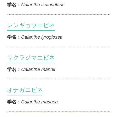
キンセイラン
Calanthe nipponica
学名：
オクシリエビネ
Calanthe puberula var. okushirensis
学名：
1
2
3
4
<<
5
6
...
>>