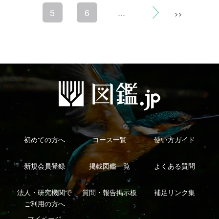
利用規約
有料会員利用規約
お問い合わせ
プライバ
｜
｜
｜
シーについて
特定商取引法に基づく表示
運営会社
インプレスグル
｜
｜
ープ
Copyright ©2016 Yama-kei Publishers co.,Ltd.
An impress Group Company. All rights reserved.