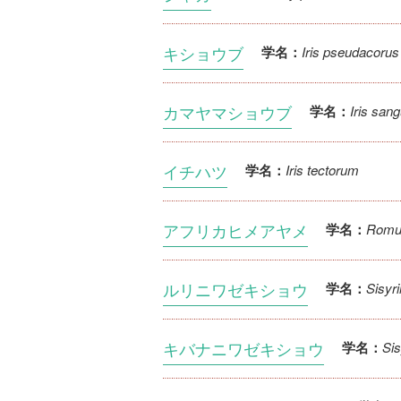
キショウブ
Iris pseudacorus
学名：
カマヤマショウブ
Iris sang
学名：
イチハツ
Iris tectorum
学名：
アフリカヒメアヤメ
Romul
学名：
ルリニワゼキショウ
Sisyr
学名：
キバナニワゼキショウ
Sis
学名：