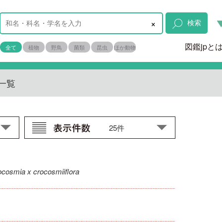
×
検索
図鑑jpと
全て
植物
野鳥
菌類
昆虫
ほか動物
一覧
cosmia x crocosmiiflora