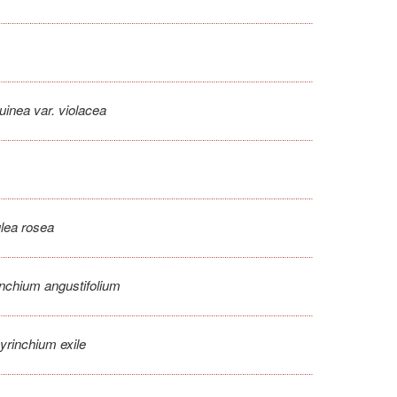
uinea var. violacea
ea rosea
inchium angustifolium
yrinchium exile