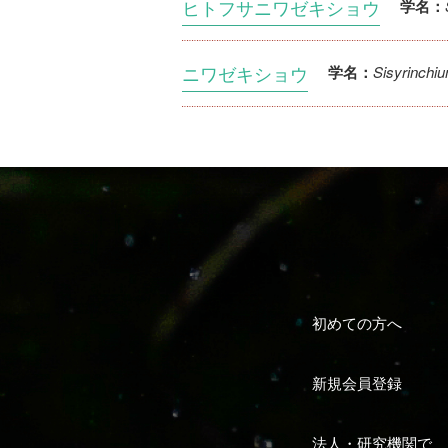
ヒトフサニワゼキショウ
学名：
ニワゼキショウ
Sisyrinchi
学名：
初めての方へ
新規会員登録
法人・研究機関で