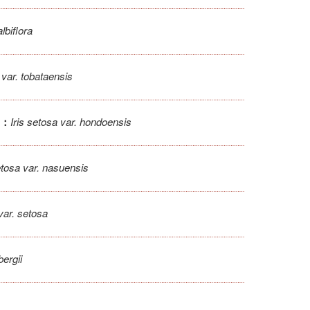
albiflora
 var. tobataensis
Iris setosa var. hondoensis
：
etosa var. nasuensis
 var. setosa
bergii