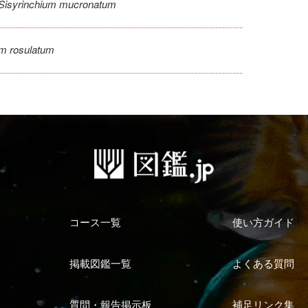
Sisyrinchium mucronatum
um rosulatum
コース一覧
使い方ガイド
掲載図鑑一覧
よくある質問
質問・報告掲示板
補足リンク集