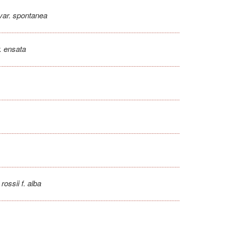
 var. spontanea
r. ensata
s rossii f. alba