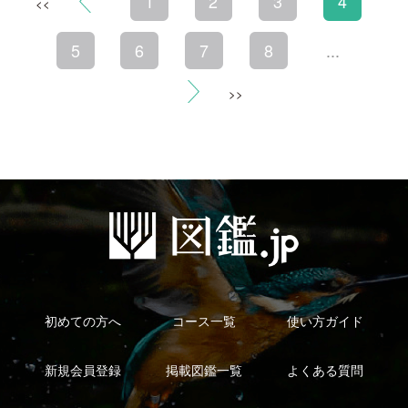
利用規約
有料会員利用規約
お問い合わせ
プライバ
｜
｜
｜
シーについて
特定商取引法に基づく表示
運営会社
インプレスグル
｜
｜
ープ
Copyright ©2016 Yama-kei Publishers co.,Ltd.
An impress Group Company. All rights reserved.