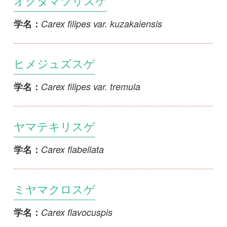
Carex foliosissima var. foliosissima
学名：
ウスイロオクノカンスゲ
Carex foliosissima var. pallidivaginata
学名：
タニガワスゲ
Carex forficula var forficula
学名：
1
2
3
4
<<
5
6
7
8
...
>>