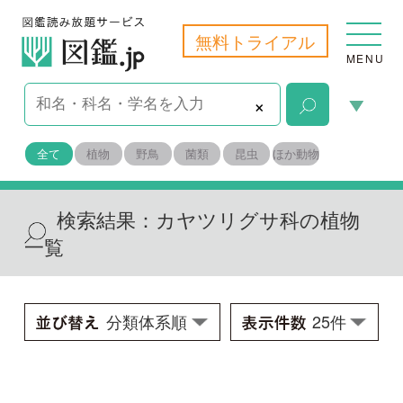
無料トライアル
MENU
×
全て
植物
野鳥
菌類
昆虫
ほか動物
検索結果：
カヤツリグサ科の植物
一覧
クリイロスゲ
Carex diandra
学名：