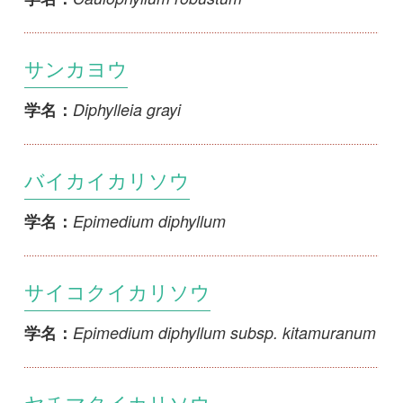
サイコクイカリソウ
Epimedium diphyllum subsp. kitamuranum
学名：
ヤチマタイカリソウ
Epimedium grandiflorum var. grandiflorum
学名：
イカリソウ
Epimedium grandiflorum var.
学名：
thunbergianum
ジンバイカリソウ
Epimedium grandiflorum var.
学名：
thunbergianum f. heterochroum