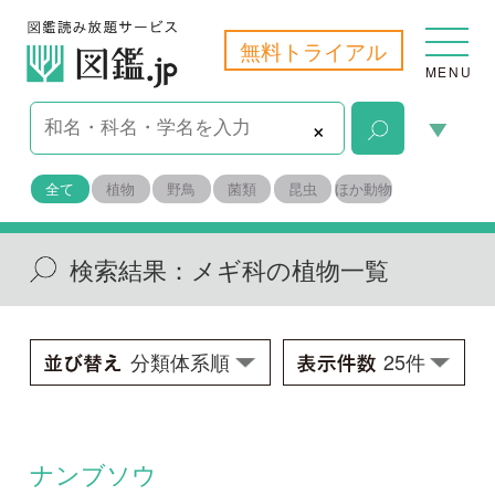
無料トライアル
MENU
×
全て
植物
野鳥
菌類
昆虫
ほか動物
検索結果：
メギ科の植物一覧
ナンブソウ
Achlys japonica
学名：