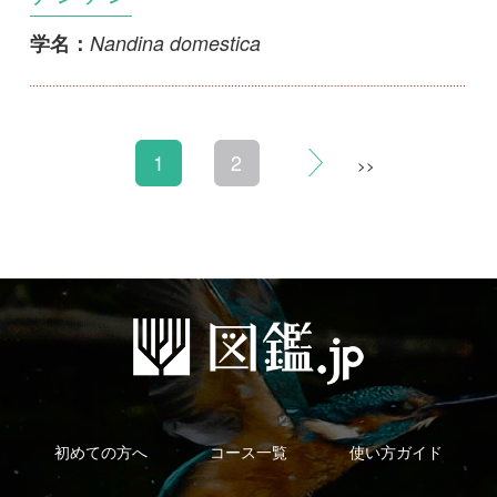
利用規約
有料会員利用規約
お問い合わせ
プライバ
｜
｜
｜
シーについて
特定商取引法に基づく表示
運営会社
インプレスグル
｜
｜
ープ
Copyright ©2016 Yama-kei Publishers co.,Ltd.
An impress Group Company. All rights reserved.