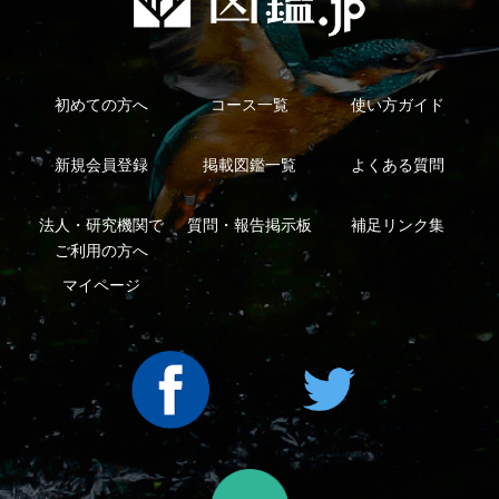
法人・研究機関で
質問・報告掲示板
補足リンク集
ご利用の方へ
マイページ
利用規約
有料会員利用規約
お問い合わせ
プライバ
｜
｜
｜
シーについて
特定商取引法に基づく表示
運営会社
インプレスグル
｜
｜
ープ