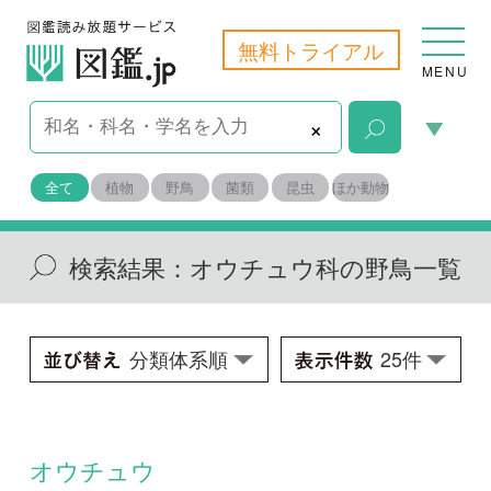
無料トライアル
MENU
×
全て
植物
野鳥
菌類
昆虫
ほか動物
検索結果：
オウチュウ科の野鳥一覧
オウチュウ
Dicrurus macrocercus ssp.
学名：