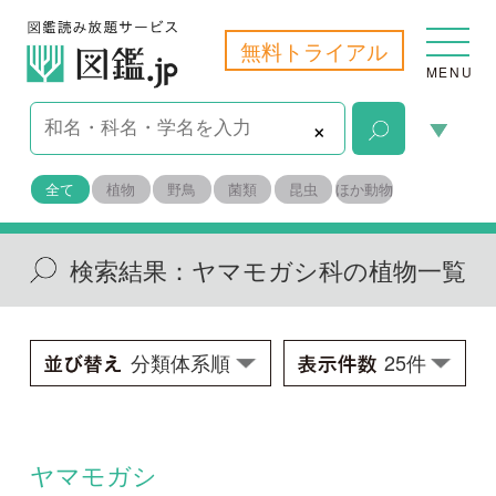
無料トライアル
MENU
×
全て
植物
野鳥
菌類
昆虫
ほか動物
検索結果：
ヤマモガシ科の植物一覧
ヤマモガシ
Helicia cochinchinensis
学名：