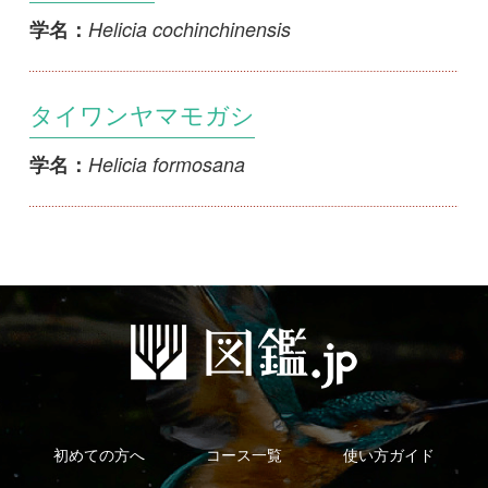
タイワンヤマモガシ
Helicia formosana
学名：
初めての方へ
コース一覧
使い方ガイド
新規会員登録
掲載図鑑一覧
よくある質問
法人・研究機関で
質問・報告掲示板
補足リンク集
ご利用の方へ
マイページ