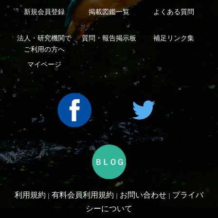
利用規約
有料会員利用規約
お問い合わせ
プライバ
｜
｜
｜
シーについて
特定商取引法に基づく表示
運営会社
インプレスグル
｜
｜
ープ
Copyright ©2016 Yama-kei Publishers co.,Ltd.
An impress Group Company. All rights reserved.