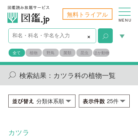
無料トライアル
MENU
×
全て
植物
野鳥
菌類
昆虫
ほか動物
検索結果：
カツラ科の植物一覧
カツラ
Cercidiphyllum japonicum
学名：