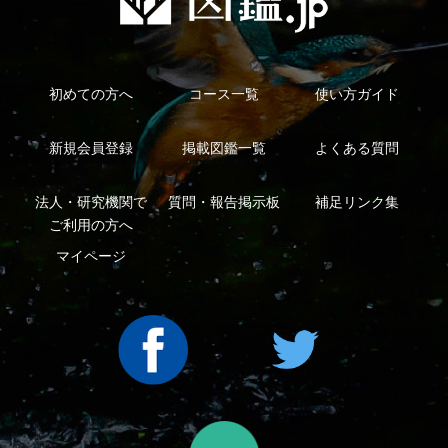
法人・研究機関で
質問・報告掲示板
補足リンク集
ご利用の方へ
マイページ
利用規約
有料会員利用規約
お問い合わせ
プライバ
｜
｜
｜
シーについて
特定商取引法に基づく表示
運営会社
インプレスグル
｜
｜
ープ