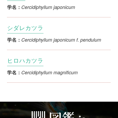
シダレカツラ
Cercidiphyllum japonicum f. pendulum
学名：
ヒロハカツラ
Cercidiphyllum magnificum
学名：
初めての方へ
コース一覧
使い方ガイド
新規会員登録
掲載図鑑一覧
よくある質問