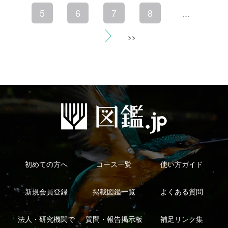
利用規約
有料会員利用規約
お問い合わせ
プライバ
｜
｜
｜
シーについて
特定商取引法に基づく表示
運営会社
インプレスグル
｜
｜
ープ
Copyright ©2016 Yama-kei Publishers co.,Ltd.
An impress Group Company. All rights reserved.