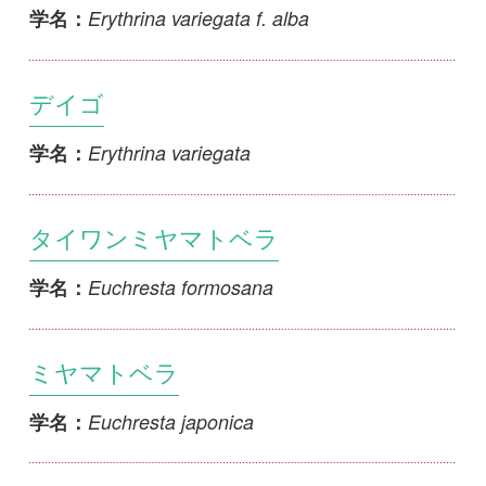
ソロハギ
Flemingia strobilifera
学名：
ハギカズラ
Galactia tashiroi
学名：
1
2
3
4
<<
5
6
7
8
...
>>