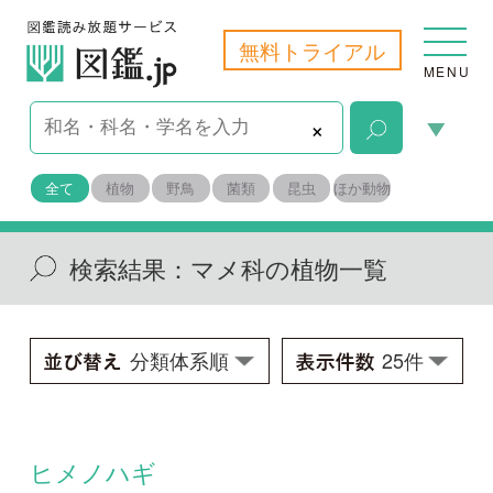
無料トライアル
MENU
×
全て
植物
野鳥
菌類
昆虫
ほか動物
検索結果：
マメ科の植物一覧
ヒメノハギ
Desmodium microphyllum
学名：