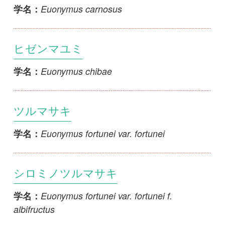
Euonymus fortunei var. fortunei f. carrierei
学名：
ツルノキンマサキ
Euonymus fortunei var. fortunei f. gracilis
学名：
コバノツルマサキ
Euonymus fortunei var. fortunei f. minimus
学名：
ウチダシツルマサキ
Euonymus fortunei var. fortunei f. rugosus
学名：
1
2
3
>>