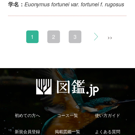
利用規約
有料会員利用規約
お問い合わせ
プライバ
｜
｜
｜
シーについて
特定商取引法に基づく表示
運営会社
インプレスグル
｜
｜
ープ
Copyright ©2016 Yama-kei Publishers co.,Ltd.
An impress Group Company. All rights reserved.