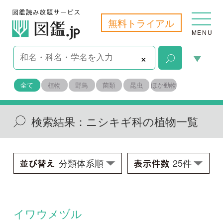
無料トライアル
MENU
×
全て
植物
野鳥
菌類
昆虫
ほか動物
検索結果：
ニシキギ科の植物一覧
イワウメヅル
Celastrus flagellaris
学名：