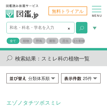
無料トライアル
MENU
×
全て
植物
野鳥
菌類
昆虫
ほか動物
検索結果：
スミレ科の植物一覧
エゾノタチツボスミレ
Viola acuminata
学名：