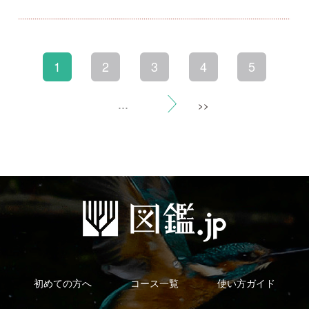
利用規約
有料会員利用規約
お問い合わせ
プライバ
｜
｜
｜
シーについて
特定商取引法に基づく表示
運営会社
インプレスグル
｜
｜
ープ
Copyright ©2016 Yama-kei Publishers co.,Ltd.
An impress Group Company. All rights reserved.