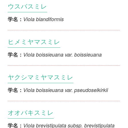
Viola brevistipulata subsp. brevistipulata f.
学名：
acuminata
アラゲキスミレ
Viola brevistipulata subsp. brevistipulata f.
学名：
pubescens
フチゲオオバキスミレ
Viola brevistipulata subsp. brevistipulata
学名：
var. ciliata
1
2
3
4
5
...
>>