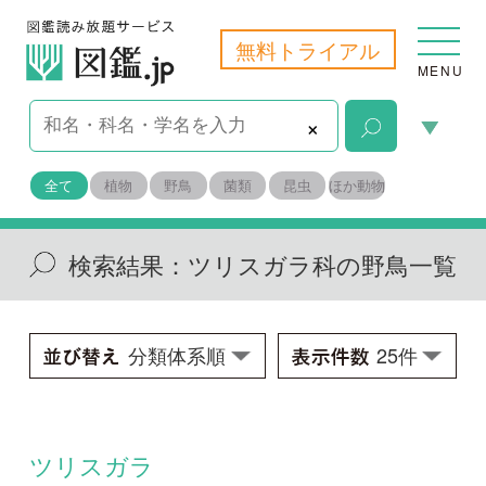
無料トライアル
MENU
×
全て
植物
野鳥
菌類
昆虫
ほか動物
検索結果：
ツリスガラ科の野鳥一覧
ツリスガラ
Remiz pendulinus consobrinus
学名：