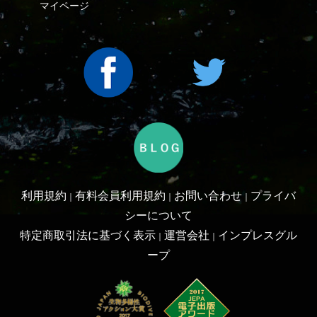
利用規約
有料会員利用規約
お問い合わせ
プライバ
｜
｜
｜
シーについて
特定商取引法に基づく表示
運営会社
インプレスグル
｜
｜
ープ
Copyright ©2016 Yama-kei Publishers co.,Ltd.
An impress Group Company. All rights reserved.