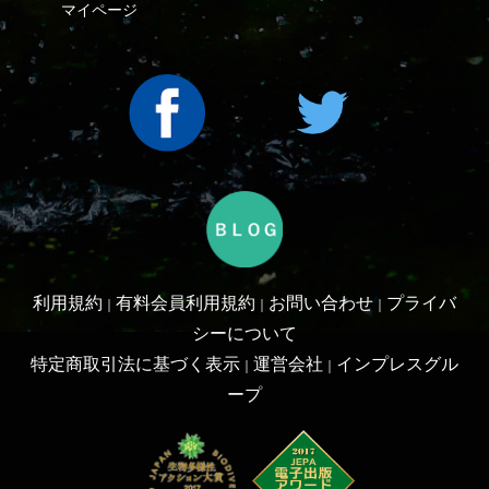
ープ
Copyright ©2016 Yama-kei Publishers co.,Ltd.
An impress Group Company. All rights reserved.