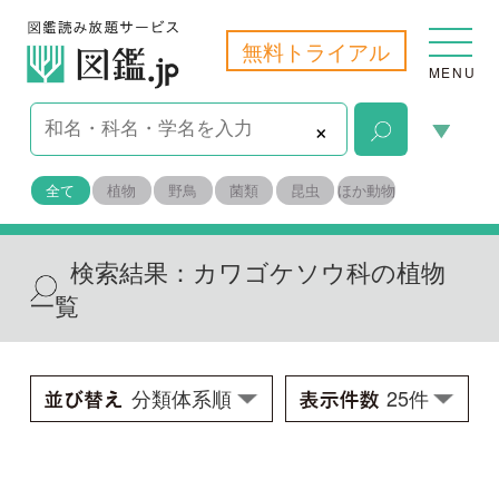
無料トライアル
MENU
×
全て
植物
野鳥
菌類
昆虫
ほか動物
検索結果：
カワゴケソウ科の植物
一覧
トキワカワゴケソウ
Cladopus austrosatsumensis
学名：