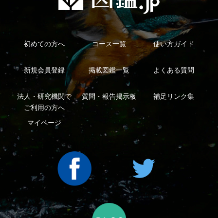
利用規約
有料会員利用規約
お問い合わせ
プライバ
｜
｜
｜
シーについて
特定商取引法に基づく表示
運営会社
インプレスグル
｜
｜
ープ
Copyright ©2016 Yama-kei Publishers co.,Ltd.
An impress Group Company. All rights reserved.