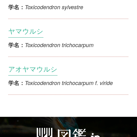
Toxicodendron trichocarpum f. viride
学名：
初めての方へ
コース一覧
使い方ガイド
新規会員登録
掲載図鑑一覧
よくある質問
法人・研究機関で
質問・報告掲示板
補足リンク集
ご利用の方へ
マイページ