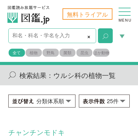
無料トライアル
MENU
×
全て
植物
野鳥
菌類
昆虫
ほか動物
検索結果：
ウルシ科の植物一覧
チャンチンモドキ
Choerospondias axillaris
学名：