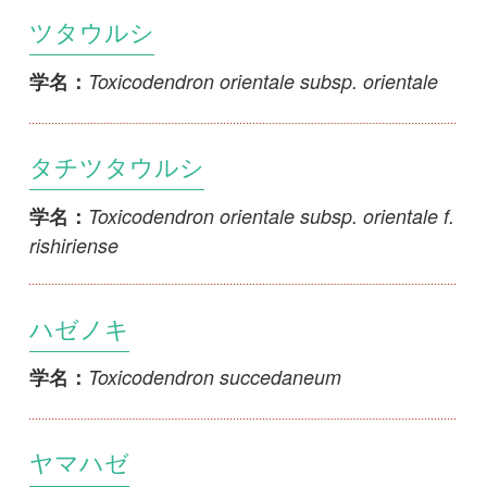
Toxicodendron orientale subsp. orientale f.
学名：
rishiriense
ハゼノキ
Toxicodendron succedaneum
学名：
ヤマハゼ
Toxicodendron sylvestre
学名：
ヤマウルシ
Toxicodendron trichocarpum
学名：
アオヤマウルシ