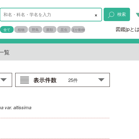
×
検索
図鑑jpと
全て
植物
野鳥
菌類
昆虫
ほか動物
一覧
ma var. altissima