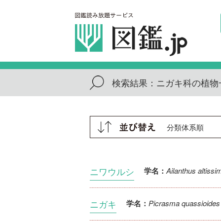
検索結果：
ニガキ科の植物
ニワウルシ
Ailanthus altissi
学名：
ニガキ
Picrasma quassioides
学名：