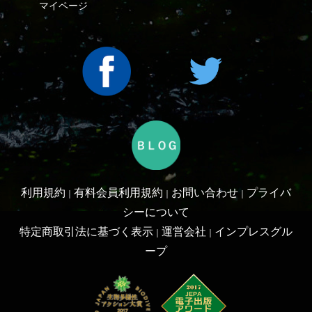
利用規約
有料会員利用規約
お問い合わせ
プライバ
｜
｜
｜
シーについて
特定商取引法に基づく表示
運営会社
インプレスグル
｜
｜
ープ
Copyright ©2016 Yama-kei Publishers co.,Ltd.
An impress Group Company. All rights reserved.