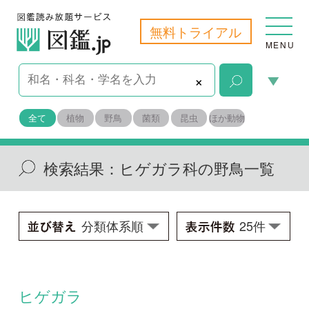
無料トライアル
MENU
×
全て
植物
野鳥
菌類
昆虫
ほか動物
検索結果：
ヒゲガラ科の野鳥一覧
ヒゲガラ
Panurus biarmicus russicus
学名：