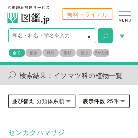
無料トライアル
MENU
×
全て
植物
野鳥
菌類
昆虫
ほか動物
検索結果：
イソマツ科の植物一覧
センカクハマサジ
Limonium senkakuense
学名：