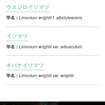
Limonium wrightii var. arbusculum
学名：
キバナイソマツ
Limonium wrightii var. wrightii
学名：
初めての方へ
コース一覧
使い方ガイド
新規会員登録
掲載図鑑一覧
よくある質問
法人・研究機関で
質問・報告掲示板
補足リンク集