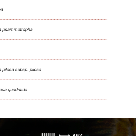
ea
ca psammotropha
a pilosa subsp. pilosa
aca quadrifida