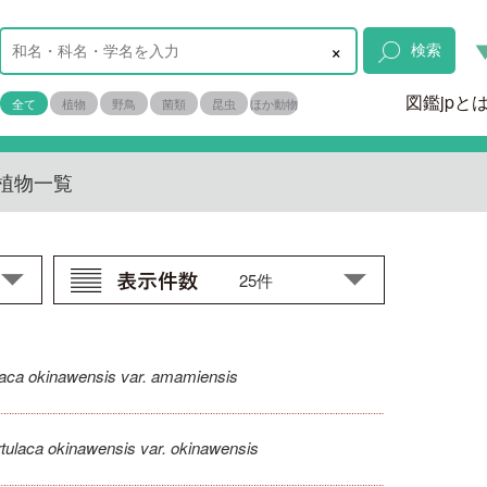
×
検索
図鑑jpと
全て
植物
野鳥
菌類
昆虫
ほか動物
植物一覧
laca okinawensis var. amamiensis
tulaca okinawensis var. okinawensis