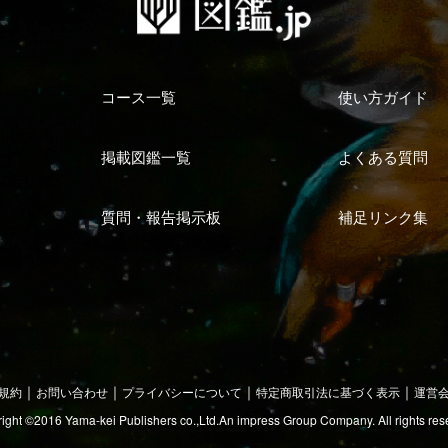
コース一覧
使い方ガイド
掲載図鑑一覧
よくある質問
質問・報告掲示板
補足リンク集
｜
｜
｜
｜
規約
お問い合わせ
プライバシーについて
特定商取引法に基づく表示
運営
ight ©2016 Yama-kei Publishers co.,Ltd.
An impress Group Company. All rights res