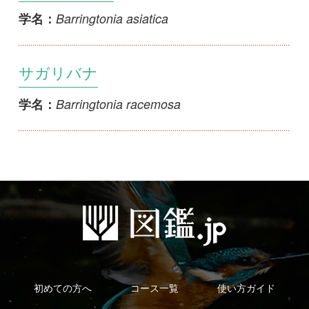
サガリバナ
Barringtonia racemosa
学名：
初めての方へ
コース一覧
使い方ガイド
新規会員登録
掲載図鑑一覧
よくある質問
法人・研究機関で
質問・報告掲示板
補足リンク集
ご利用の方へ
マイページ