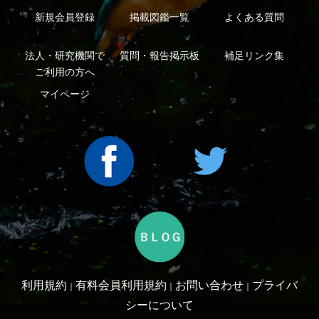
利用規約
有料会員利用規約
お問い合わせ
プライバ
｜
｜
｜
シーについて
特定商取引法に基づく表示
運営会社
インプレスグル
｜
｜
ープ
Copyright ©2016 Yama-kei Publishers co.,Ltd.
An impress Group Company. All rights reserved.