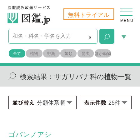
無料トライアル
MENU
×
全て
植物
野鳥
菌類
昆虫
ほか動物
検索結果：
サガリバナ科の植物一覧
ゴバンノアシ
Barringtonia asiatica
学名：