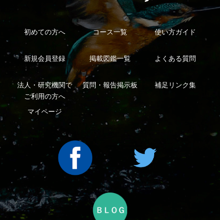
利用規約
有料会員利用規約
お問い合わせ
プライバ
｜
｜
｜
シーについて
特定商取引法に基づく表示
運営会社
インプレスグル
｜
｜
ープ
Copyright ©2016 Yama-kei Publishers co.,Ltd.
An impress Group Company. All rights reserved.