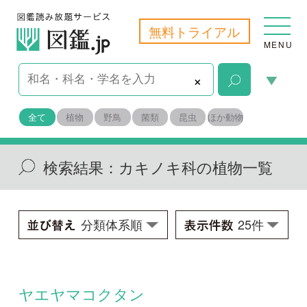
無料トライアル
MENU
×
全て
植物
野鳥
菌類
昆虫
ほか動物
検索結果：
カキノキ科の植物一覧
ヤエヤマコクタン
Diospyros egbert-walkeri
学名：