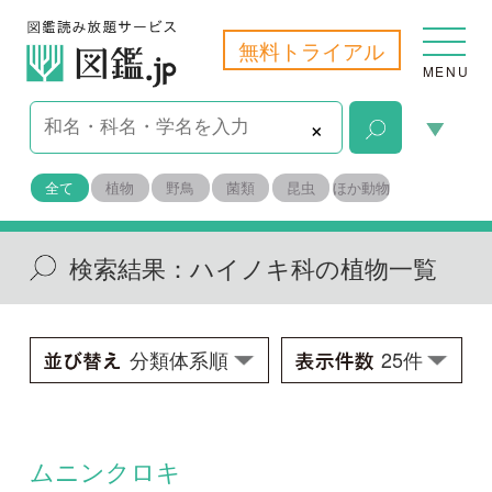
無料トライアル
MENU
×
全て
植物
野鳥
菌類
昆虫
ほか動物
検索結果：
ハイノキ科の植物一覧
ムニンクロキ
Symplocos boninensis
学名：