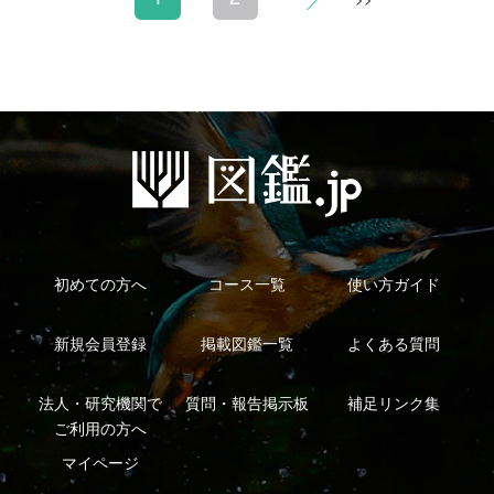
シーについて
特定商取引法に基づく表示
運営会社
インプレスグル
｜
｜
ープ
Copyright ©2016 Yama-kei Publishers co.,Ltd.
An impress Group Company. All rights reserved.