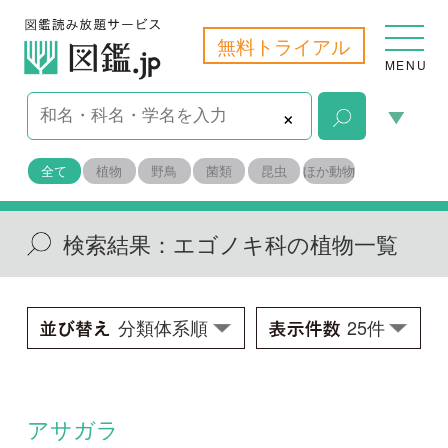
無料トライアル
MENU
×
全て
植物
野鳥
菌類
昆虫
ほか動物
検索結果：
エゴノキ科の植物一覧
アサガラ
Pterostyrax corymbosa
学名：