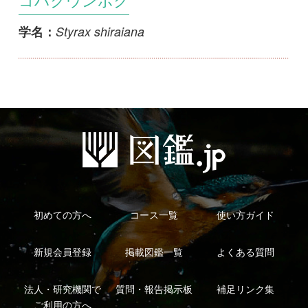
新規会員登録
掲載図鑑一覧
よくある質問
法人・研究機関で
質問・報告掲示板
補足リンク集
ご利用の方へ
マイページ
利用規約
有料会員利用規約
お問い合わせ
プライバ
｜
｜
｜
シーについて
特定商取引法に基づく表示
運営会社
インプレスグル
｜
｜
ープ