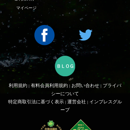
Copyright ©2016 Yama-kei Publishers co.,Ltd.
An impress Group Company. All rights reserved.