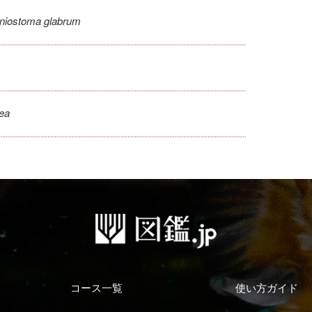
niostoma glabrum
ea
コース一覧
使い方ガイド