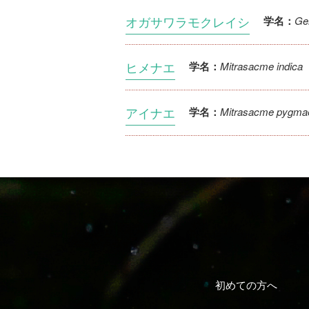
オガサワラモクレイシ
Ge
学名：
ヒメナエ
Mitrasacme indica
学名：
アイナエ
Mitrasacme pygma
学名：
初めての方へ