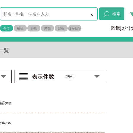
×
検索
図鑑jpと
全て
植物
野鳥
菌類
昆虫
ほか動物
一覧
iflora
nutans