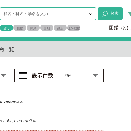
×
検索
図鑑jpと
全て
植物
野鳥
菌類
昆虫
ほか動物
物一覧
is yesoensis
is subsp. aromatica