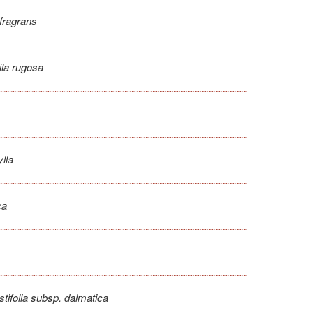
fragrans
la rugosa
lla
ca
stifolia subsp. dalmatica