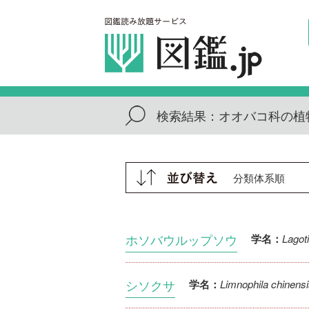
検索結果：
オオバコ科の植
ホソバウルップソウ
Lagot
学名：
シソクサ
Limnophila chinens
学名：