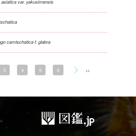
 asiatica var. yakusimensis
schatica
ago camtschatica f. glabra
3
4
5
6
>>