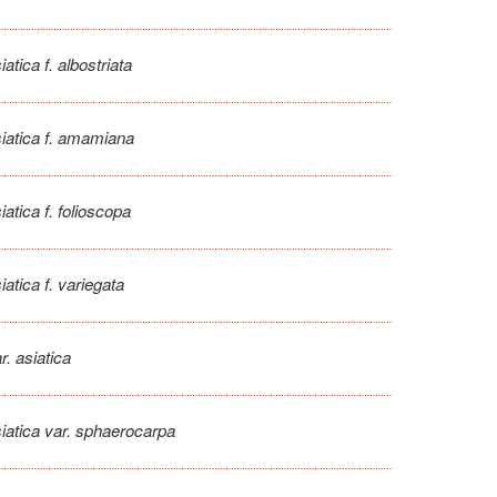
atica f. albostriata
iatica f. amamiana
atica f. folioscopa
atica f. variegata
r. asiatica
iatica var. sphaerocarpa