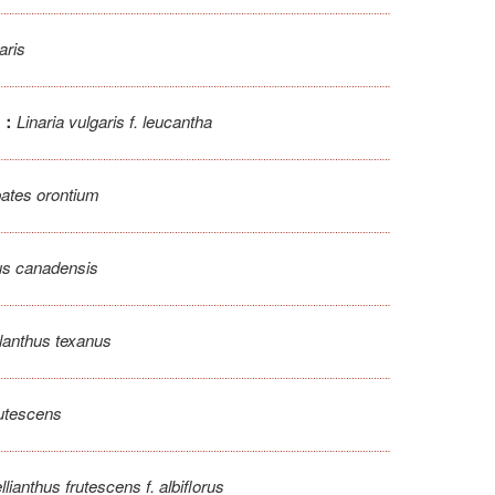
aris
Linaria vulgaris f. leucantha
：
ates orontium
hus canadensis
llanthus texanus
rutescens
lianthus frutescens f. albiflorus