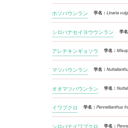
ホソバウンラン
Linaria vulg
学名：
シロバナセイヨウウンラン
学名
アレチキンギョソウ
Misop
学名：
マツバウンラン
Nuttallant
学名：
オオマツバウンラン
Nutta
学名：
イワブクロ
Pennellianthus f
学名：
シロバナイワブクロ
Pennel
学名：