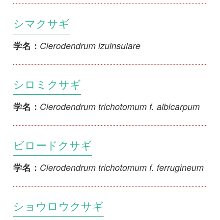
Clerodendrum trichotomum var.
学名：
esculentum
アマクサギ
Clerodendrum trichotomum var. fargesii
学名：
クサギ
Clerodendrum trichotomum var.
学名：
trichotomum
ボタンクサギ
Clerodendrum bungei
学名：
ヒギリ