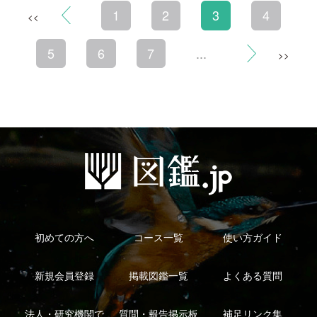
利用規約
有料会員利用規約
お問い合わせ
プライバ
｜
｜
｜
シーについて
特定商取引法に基づく表示
運営会社
インプレスグル
｜
｜
ープ
Copyright ©2016 Yama-kei Publishers co.,Ltd.
An impress Group Company. All rights reserved.