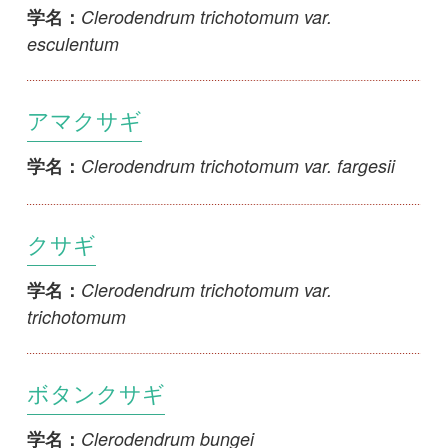
Clerodendrum japonicum
学名：
リンドレイクサギ
Clerodendrum lindleyi
学名：
オキナワクルマバナ
Clinopodium chinense subsp. chinense
学名：
1
2
3
4
<<
5
6
7
...
>>