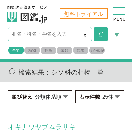
無料トライアル
MENU
×
全て
植物
野鳥
菌類
昆虫
ほか動物
検索結果：
シソ科の植物一覧
オキナワヤブムラサキ
Callicarpa oshimensis var. okinawensis
学名：