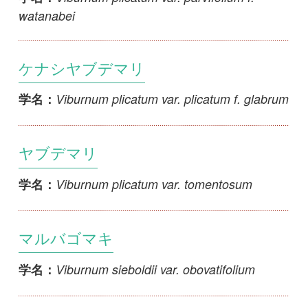
初めての方へ
コース一覧
使い方ガイド
新規会員登録
掲載図鑑一覧
よくある質問
法人・研究機関で
質問・報告掲示板
補足リンク集
ご利用の方へ
マイページ