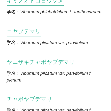
ケナシヤブデマリ
Viburnum plicatum var. plicatum f. glabrum
学名：
ヤブデマリ
Viburnum plicatum var. tomentosum
学名：
マルバゴマキ
Viburnum sieboldii var. obovatifolium
学名：
1
2
3
<<
>>