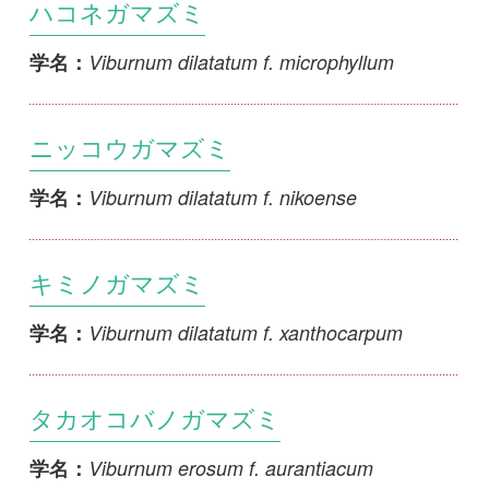
ニッコウガマズミ
Viburnum dilatatum f. nikoense
学名：
キミノガマズミ
Viburnum dilatatum f. xanthocarpum
学名：
タカオコバノガマズミ
Viburnum erosum f. aurantiacum
学名：
シコクガマズミ
Viburnum erosum f. sikokianum
学名：