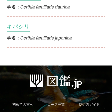
キバシリ
Certhia familiaris japonica
学名：
初めての方へ
コース一覧
使い方ガイド
新規会員登録
掲載図鑑一覧
よくある質問
法人・研究機関で
質問・報告掲示板
補足リンク集
ご利用の方へ
マイページ