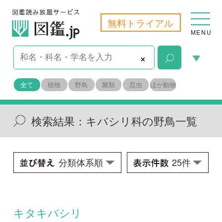
無料トライアル
MENU
×
全て
植物
野鳥
菌類
昆虫
ほか動物
検索結果：
キバシリ科の野鳥一覧
キタキバシリ
Certhia familiaris daurica
学名：