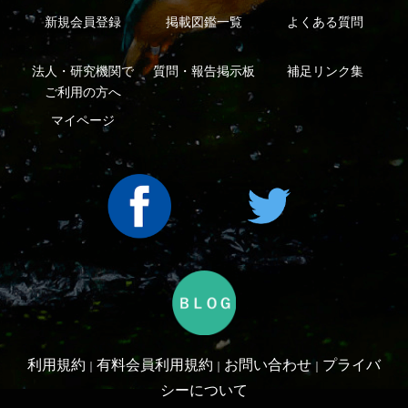
利用規約
有料会員利用規約
お問い合わせ
プライバ
｜
｜
｜
シーについて
特定商取引法に基づく表示
運営会社
インプレスグル
｜
｜
ープ
Copyright ©2016 Yama-kei Publishers co.,Ltd.
An impress Group Company. All rights reserved.