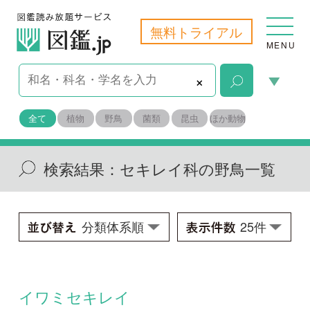
無料トライアル
MENU
×
全て
植物
野鳥
菌類
昆虫
ほか動物
検索結果：
セキレイ科の野鳥一覧
イワミセキレイ
Dendronanthus indicus
学名：