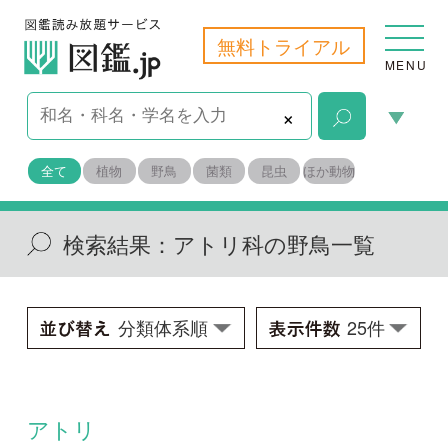
無料トライアル
MENU
×
全て
植物
野鳥
菌類
昆虫
ほか動物
検索結果：
アトリ科の野鳥一覧
アトリ
Fringilla montifringilla
学名：