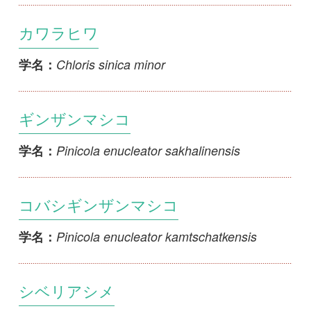
Coccothraustes coccothraustes
学名：
coccothraustes
シメ
Coccothraustes coccothraustes japonicus
学名：
ハギマシコ
Leucosticte arctoa brunneonucha
学名：
ベニマシコ
Uragus sibiricus sanguinolentus
学名：
コベニヒワ