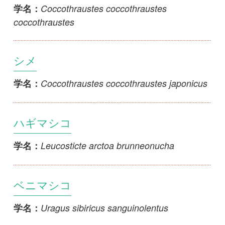
Carduelis hornemanni exilipes
学名：
ベニヒワ
Carduelis flammea flammea
学名：
初めての方へ
コース一覧
使い方ガイド
新規会員登録
掲載図鑑一覧
よくある質問
法人・研究機関で
質問・報告掲示板
補足リンク集
ご利用の方へ