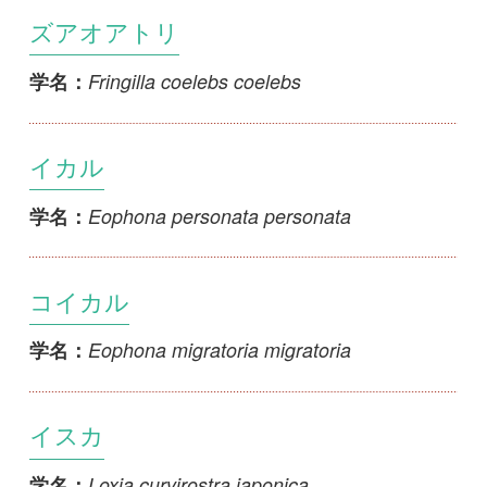
Eophona personata personata
学名：
コイカル
Eophona migratoria migratoria
学名：
イスカ
Loxia curvirostra japonica
学名：
ナキイスカ
Loxia leucoptera bifasciata
学名：
アカウソ
Pyrrhula pyrrhula rosacea
学名：