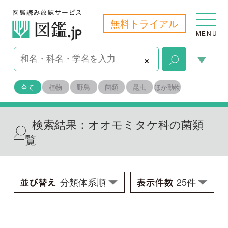
無料トライアル
MENU
×
全て
植物
野鳥
菌類
昆虫
ほか動物
検索結果：
オオモミタケ科の菌類
一覧
オオモミタケ
Catathelasma imperiale
学名：