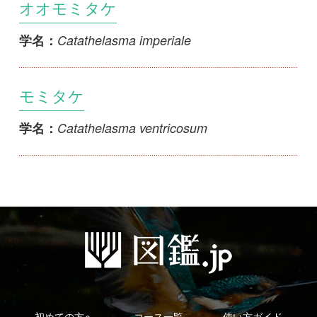
モミタケ
Catathelasma ventricosum
学名：
初めての方へ
コース一覧
使い方ガイド
新規会員登録
掲載図鑑一覧
よくある質問
法人・研究機関で
質問・報告掲示板
補足リンク集
ご利用の方へ
マイページ