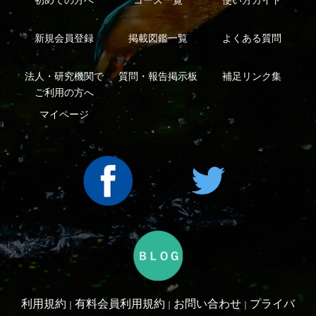
利用規約
有料会員利用規約
お問い合わせ
プライバ
｜
｜
｜
シーについて
特定商取引法に基づく表示
運営会社
インプレスグル
｜
｜
ープ
Copyright ©2016 Yama-kei Publishers co.,Ltd.
An impress Group Company. All rights reserved.