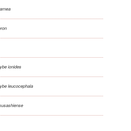
arnea
eron
ybe ionides
ybe leucocephala
musashiense