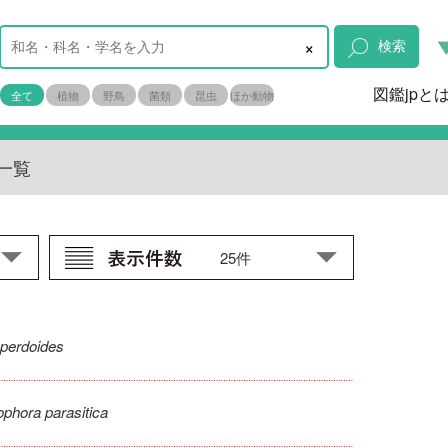
×
検索
図鑑jpと
全て
植物
野鳥
菌類
昆虫
ほか動物
一覧
operdoides
ophora parasitica