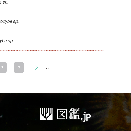
e sp.
locybe sp.
ybe sp.
2
3
>>