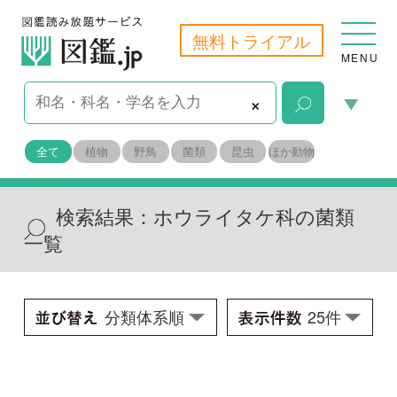
無料トライアル
MENU
×
全て
植物
野鳥
菌類
昆虫
ほか動物
検索結果：
ホウライタケ科の菌類
一覧
カヤネサカズキタケ
Trogia sp.
学名：