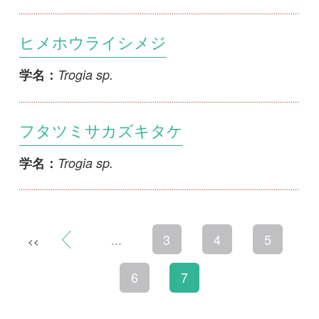
フタツミサカズキタケ
Trogia sp.
学名：
...
3
4
5
<<
6
7
初めての方へ
コース一覧
使い方ガイド
新規会員登録
掲載図鑑一覧
よくある質問