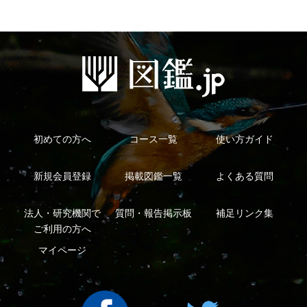
法人・研究機関で
質問・報告掲示板
補足リンク集
ご利用の方へ
マイページ
利用規約
有料会員利用規約
お問い合わせ
プライバ
｜
｜
｜
シーについて
特定商取引法に基づく表示
運営会社
インプレスグル
｜
｜
ープ