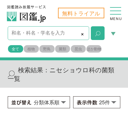
無料トライアル
MENU
×
全て
植物
野鳥
菌類
昆虫
ほか動物
検索結果：
ニセショウロ科の菌類
一覧
コツブタケ
Pisolithus arrhizus
学名：