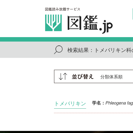
検索結果：
トメバリキン科
トメバリキン
Phleogena fag
学名：