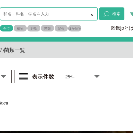
×
検索
図鑑jpと
全て
植物
野鳥
菌類
昆虫
ほか動物
の菌類一覧
inea