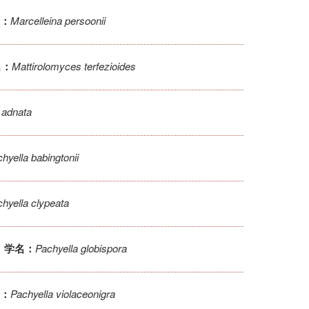
Marcelleina persoonii
：
Mattirolomyces terfezioides
名：
 adnata
hyella babingtonii
hyella clypeata
Pachyella globispora
学名：
Pachyella violaceonigra
：