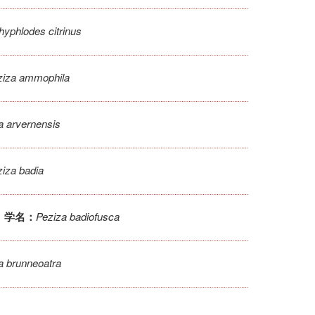
hyphlodes citrinus
ziza ammophila
a arvernensis
iza badia
Peziza badiofusca
学名：
a brunneoatra