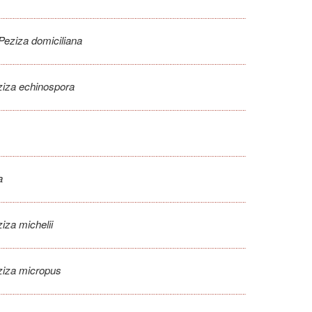
Peziza domiciliana
ziza echinospora
a
iza michelii
ziza micropus