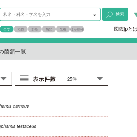
×
検索
図鑑jpと
全て
植物
野鳥
菌類
昆虫
ほか動物
の菌類一覧
hanus carneus
ophanus testaceus