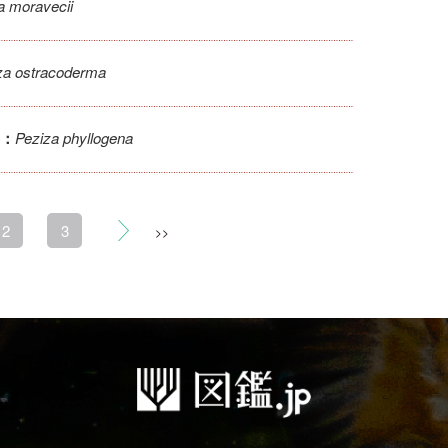
a moravecii
za ostracoderma
Peziza phyllogena
：
2
3
>>