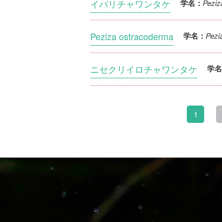
イバリチャワンタケ
Peziz
学名：
Peziza ostracoderma
Pezi
学名：
ニセクリイロチャワンタケ
学名
1