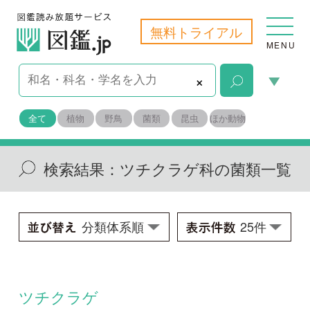
無料トライアル
MENU
×
全て
植物
野鳥
菌類
昆虫
ほか動物
検索結果：
ツチクラゲ科の菌類一覧
ツチクラゲ
Rhizina undulata
学名：