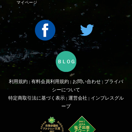
利用規約
有料会員利用規約
お問い合わせ
プライバ
｜
｜
｜
シーについて
特定商取引法に基づく表示
運営会社
インプレスグル
｜
｜
ープ
Copyright ©2016 Yama-kei Publishers co.,Ltd.
An impress Group Company. All rights reserved.