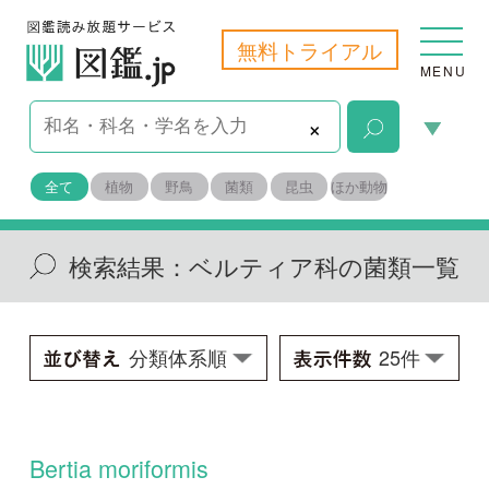
無料トライアル
MENU
×
全て
植物
野鳥
菌類
昆虫
ほか動物
検索結果：
ベルティア科の菌類一覧
Bertia moriformis
Bertia moriformis
学名：